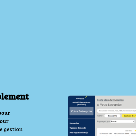
plement
pour
pour
e gestion